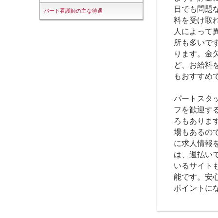
日でも問題
パート看護師の主な待遇
料を受け取
人によって
所も多いで
ります。金
ど、お給料
もおすすめ
パートスタ
フを歓迎す
ろもありま
場もあるの
に求人情報
は、週払い
いるサイト
能です。安
ポイントに